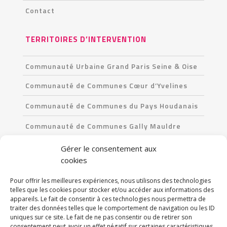
Contact
TERRITOIRES D’INTERVENTION
Communauté Urbaine Grand Paris Seine & Oise
Communauté de Communes Cœur d’Yvelines
Communauté de Communes du Pays Houdanais
Communauté de Communes Gally Mauldre
Communauté de Communes Les Portes de l’Île-
Gérer le consentement aux
de-France
cookies
Pour offrir les meilleures expériences, nous utilisons des technologies
CONTACT
telles que les cookies pour stocker et/ou accéder aux informations des
appareils. Le fait de consentir à ces technologies nous permettra de
90 Avenue du Professeur-Emile-Sergent
traiter des données telles que le comportement de navigation ou les ID
uniques sur ce site. Le fait de ne pas consentir ou de retirer son
78680 Epône
consentement peut avoir un effet négatif sur certaines caractéristiques