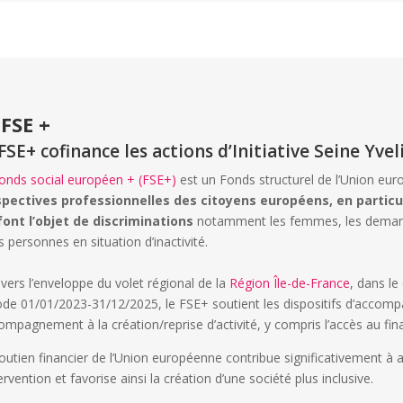
 FSE +
FSE+ cofinance les actions d’Initiative Seine Yveli
onds social européen + (FSE+)
est un Fonds structurel de l’Union eur
pectives professionnelles des citoyens européens, en particul
font l’objet de discriminations
notamment les femmes, les demande
es personnes en situation d’inactivité.
avers l’enveloppe du volet régional de la
Région Île-de-France
, dans le
ode 01/01/2023-31/12/2025, le FSE+ soutient les dispositifs d’accompag
compagnement à la création/reprise d’activité, y compris l’accès au fin
outien financier de l’Union européenne contribue significativement à ac
tervention et favorise ainsi la création d’une société plus inclusive.