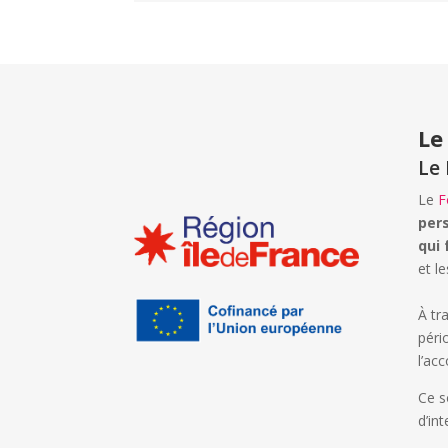
Le
Le 
Le
F
pers
qui 
et l
À tr
péri
l’ac
Ce s
d’in