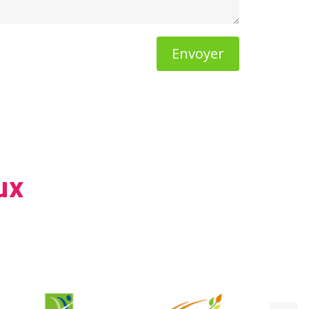
Envoyer
ux