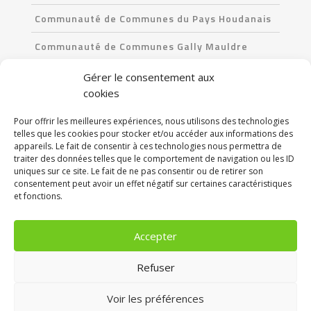
Communauté de Communes du Pays Houdanais
Communauté de Communes Gally Mauldre
Communauté de Communes Les Portes de l’Île-
Gérer le consentement aux
de-France
cookies
Pour offrir les meilleures expériences, nous utilisons des technologies
CONTACT
telles que les cookies pour stocker et/ou accéder aux informations des
appareils. Le fait de consentir à ces technologies nous permettra de
90 Avenue du Professeur-Emile-Sergent
traiter des données telles que le comportement de navigation ou les ID
uniques sur ce site. Le fait de ne pas consentir ou de retirer son
78680 Epône
consentement peut avoir un effet négatif sur certaines caractéristiques
et fonctions.
Tél. : 01 30 99 82 60
Accepter
NOS RÉSEAUX SOCIAUX
Refuser
Voir les préférences