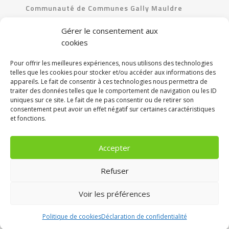
Communauté de Communes Gally Mauldre
Communauté de Communes Les Portes de l’Île-
Gérer le consentement aux
de-France
cookies
Pour offrir les meilleures expériences, nous utilisons des technologies
CONTACT
telles que les cookies pour stocker et/ou accéder aux informations des
appareils. Le fait de consentir à ces technologies nous permettra de
90 Avenue du Professeur-Emile-Sergent
traiter des données telles que le comportement de navigation ou les ID
uniques sur ce site. Le fait de ne pas consentir ou de retirer son
78680 Epône
consentement peut avoir un effet négatif sur certaines caractéristiques
et fonctions.
Tél. : 01 30 99 82 60
Accepter
NOS RÉSEAUX SOCIAUX
Refuser
Voir les préférences
Politique de cookies
Déclaration de confidentialité