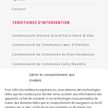
Contact
TERRITOIRES D’INTERVENTION
Communauté Urbaine Grand Paris Seine & Oise
Communauté de Communes Cœur d’Yvelines
Communauté de Communes du Pays Houdanais
Communauté de Communes Gally Mauldre
Communauté de Communes Les Portes de l’Île-
Gérer le consentement aux
de-France
cookies
Pour offrir les meilleures expériences, nous utilisons des technologies
CONTACT
telles que les cookies pour stocker et/ou accéder aux informations des
appareils. Le fait de consentir à ces technologies nous permettra de
90 Avenue du Professeur-Emile-Sergent
traiter des données telles que le comportement de navigation ou les ID
uniques sur ce site. Le fait de ne pas consentir ou de retirer son